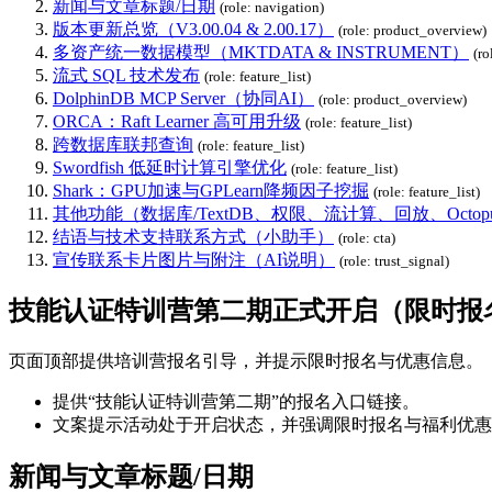
新闻与文章标题/日期
(role: navigation)
版本更新总览（V3.00.04 & 2.00.17）
(role: product_overview)
多资产统一数据模型（MKTDATA & INSTRUMENT）
(ro
流式 SQL 技术发布
(role: feature_list)
DolphinDB MCP Server（协同AI）
(role: product_overview)
ORCA：Raft Learner 高可用升级
(role: feature_list)
跨数据库联邦查询
(role: feature_list)
Swordfish 低延时计算引擎优化
(role: feature_list)
Shark：GPU加速与GPLearn降频因子挖掘
(role: feature_list)
其他功能（数据库/TextDB、权限、流计算、回放、Oct
结语与技术支持联系方式（小助手）
(role: cta)
宣传联系卡片图片与附注（AI说明）
(role: trust_signal)
技能认证特训营第二期正式开启（限时报
页面顶部提供培训营报名引导，并提示限时报名与优惠信息。
提供“技能认证特训营第二期”的报名入口链接。
文案提示活动处于开启状态，并强调限时报名与福利优惠
新闻与文章标题/日期