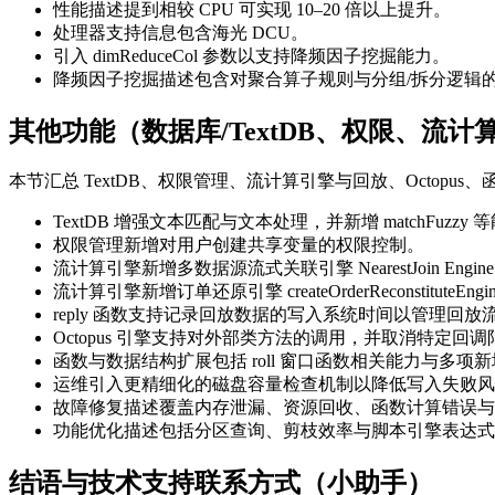
性能描述提到相较 CPU 可实现 10–20 倍以上提升。
处理器支持信息包含海光 DCU。
引入 dimReduceCol 参数以支持降频因子挖掘能力。
降频因子挖掘描述包含对聚合算子规则与分组/拆分逻辑
其他功能（数据库/TextDB、权限、流计
本节汇总 TextDB、权限管理、流计算引擎与回放、Octop
TextDB 增强文本匹配与文本处理，并新增 matchFuzzy
权限管理新增对用户创建共享变量的权限控制。
流计算引擎新增多数据源流式关联引擎 NearestJoin Engin
流计算引擎新增订单还原引擎 createOrderReconstituteEngi
reply 函数支持记录回放数据的写入系统时间以管理回放
Octopus 引擎支持对外部类方法的调用，并取消特定回
函数与数据结构扩展包括 roll 窗口函数相关能力与多项新
运维引入更精细化的磁盘容量检查机制以降低写入失败风
故障修复描述覆盖内存泄漏、资源回收、函数计算错误与
功能优化描述包括分区查询、剪枝效率与脚本引擎表达式
结语与技术支持联系方式（小助手）