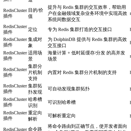
提升与 Redis 集群的交互效率，帮助用
目的/价
RedisCluster
户在金融领域复杂业务环境中实现高效
插件
值
系统间数据交互
RedisCluster
定位
专为 Redis 集群打造的交互接口
插件
RedisCluster
集成对
为 DolphinDB 提供与 Redis 集群的高效
插件
象
交互接口
RedisCluster
适用场
海量计算 + 低时延缓存/分发 的高并发
插件
景
场景
集群分
RedisCluster
片机制
内置对 Redis 集群分片机制的支持
插件
支持
RedisCluster
集群拓
可自动发现集群拓扑
插件
扑发现
RedisCluster
哈希槽
可识别哈希槽
插件
识别
RedisCluster
重定向
可解析重定向
插件
解析
将命令路由到正确节点，使开发者面向
命令路
RedisCluster