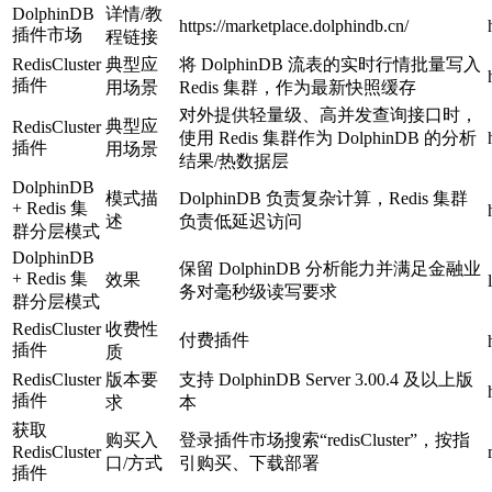
DolphinDB
详情/教
https://marketplace.dolphindb.cn/
插件市场
程链接
RedisCluster
典型应
将 DolphinDB 流表的实时行情批量写入
插件
用场景
Redis 集群，作为最新快照缓存
对外提供轻量级、高并发查询接口时，
典型应
RedisCluster
使用 Redis 集群作为 DolphinDB 的分析
插件
用场景
结果/热数据层
DolphinDB
模式描
DolphinDB 负责复杂计算，Redis 集群
+ Redis 集
述
负责低延迟访问
群分层模式
DolphinDB
保留 DolphinDB 分析能力并满足金融业
+ Redis 集
效果
务对毫秒级读写要求
群分层模式
RedisCluster
收费性
付费插件
插件
质
RedisCluster
版本要
支持 DolphinDB Server 3.00.4 及以上版
插件
求
本
获取
购买入
登录插件市场搜索“redisCluster”，按指
RedisCluster
口/方式
引购买、下载部署
插件