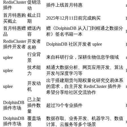
RedisCluster
促销活
插件上线首月特惠
插件
动
首月特惠购
截止日
2025年12月11日前完成购买
买截止
期
首月特惠赠
赠送内
赠《DolphinDB 从入门到精通之数据分
品
容
析》签名书籍一本
RedisCluster
开发者
DolphinDB 社区开发者 uplee
插件开发者
名称
行业背
来自科研行业，深耕生物信息学领域
uplee
景
技术能
精通大数据分析、网页应用开发、算法
uplee
力
开发与深度学习等
出于搭建期货与期权量化研究交易体系
开发动
uplee
的需求，自主开发 RedisCluster 插件并
机
希望分享给社区交流协作
已上架
DolphinDB
插件数
超过70个专业插件
插件市场
量
DolphinDB
覆盖场
数据存取、业务开发、机器学习、数值
插件市场
景
计算、云服务等多个场景