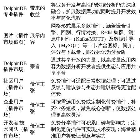
将业务开发与高性能数据分析能力深度
带来的
DolphinDB
融合，扩展数据库功能同时提升开发效
专业插件
收益
率与简化流程
网格形式展示多款插件，涵盖撮合引
擎、回测、行情对接、Redis 集群、消
图片（插件
展示内
息中间件（Kafka/MQTT）及数据库导
市场截图）
容
入（MySQL）等；卡片含图标、简介、
评分与下载量，部分标记为付费版
通过共享开放的力量，以高质量应用内
DolphinDB
宗旨
容为数据分析开发者提供生态与应用共
插件市场
享平台
社区用户
免费插件可适配日常数据处理；可通过
价值主
（插件市
反馈与建议参与生态共建以获得更适配
张
场）
体验
企业用户
可按需选用免费或定制化付费插件，补
价值主
（插件市
齐业务短板，聚焦核心创新，使数据处
张
场）
理更高效灵活
开发者/技
免费分享插件可积累口碑与影响力；定
价值主
术团队（插
制化定价插件可实现技术变现；海量精
张
件市场）
准用户将验证创意与实力