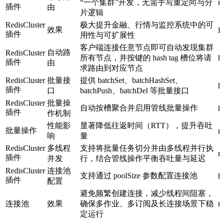
“一个集群”开发，无需手写重定向与分
插件
由
片逻辑
RedisCluster
极大提升金融、行情与监控系统中的可
效果
插件
用性与可扩展性
客户端连接任意节点即可自动发现集群
自动路
RedisCluster
所有节点，并按键的 hash tag 槽位将请
插件
由
求路由到对应节点
RedisCluster
批量接
提供 batchSet、batchHashSet、
插件
口
batchPush、batchDel 等批量接口
RedisCluster
批量操
自动按槽聚合并启用管线批量操作
插件
作机制
性能影
显著降低往返时间（RTT），提升吞吐
批量操作
响
量
RedisCluster
多线程
支持将批量任务切分并由多线程并行执
插件
并发
行，结合管线操作平衡吞吐量与延迟
RedisCluster
连接池
支持通过 poolSize 参数配置连接池
插件
配置
避免频繁创建连接，减少线程间阻塞，
连接池
效果
确保多作业、多订阅及长连接场景下稳
定运行