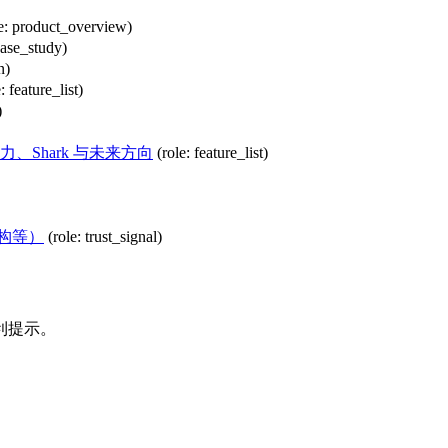
le: product_overview)
case_study)
n)
: feature_list)
)
能力、Shark 与未来方向
(role: feature_list)
构等）
(role: trust_signal)
利提示。