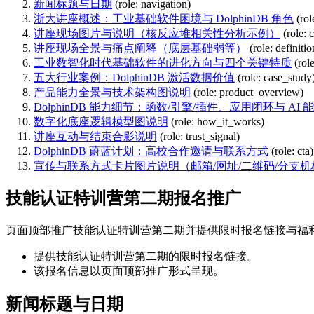
新闻标题与日期
(role: navigation)
浙大讲座概述：工业基础软件困境与 DolphinDB 角色
(ro
讲座现场图片与说明（核反应堆相关性分析示例）
(role: 
讲座现场全景与痛点阐释（底层基础弱等）
(role: definitio
工业数智化时代基础软件的进化方向与四个关键特质
(role
五大行业案例：DolphinDB 激活数据价值
(role: case_study
产品能力全景与技术架构图说明
(role: product_overview)
DolphinDB 能力细节：函数/引擎/插件、应用闭环与 AI 
数字化底座逻辑模型图说明
(role: how_it_works)
讲座互动与结束合影说明
(role: trust_signal)
DolphinDB 蔚蓝计划：高校合作邀请与联系方式
(role: cta)
宣传与联系方式卡片图片说明（邮箱/网址/二维码/分支机
技能认证特训营第二期报名推广
页面顶部推广技能认证特训营第二期并提供限时报名链接与福
提供技能认证特训营第二期的限时报名链接。
该报名信息以页面顶部推广形式呈现。
新闻标题与日期