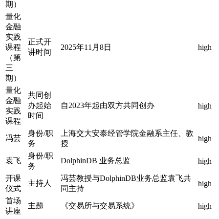
期）
量化
金融
实践
正式开
课程
2025年11月8日
high
讲时间
（第
三
期）
量化
共同创
金融
办起始
自2023年起由双方共同创办
high
实践
时间
课程
身份/职
上海交大安泰经管学院金融系主任、教
冯芸
high
务
授
身份/职
袁飞
DolphinDB 业务总监
high
务
开课
冯芸教授与DolphinDB业务总监袁飞共
主持人
high
仪式
同主持
首场
主题
《交易所与交易系统》
high
讲座