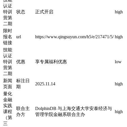
认证
特训
状态
正式开启
high
营第
二期
限时
报名
url
https://www.qingsuyun.com/h5/e/217471/5/
high
链接
技能
认证
特训
优惠
享专属福利优惠
low
营第
二期
新闻
标注日
2025.11.14
high
页面
期
量化
金融
实践
联合主
DolphinDB 与上海交通大学安泰经济与
课程
high
办方
管理学院金融系联合主办
（第
三