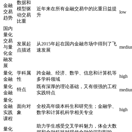
数据和
金融
模型驱
近年来在所有金融交易中的比重日益提
交易
low
动交易
升
趋势
比重
国内
量化
交易
发展起
从2015年起在国内金融市场中得到了飞
与量
mediu
点描述
速发展
化金
融发
展
量化
学科属
跨金融、经济、数学、信息和计算机等
high
金融
性
多学科领域
量化
既有深厚的理论基础，又有很强的工程
特点
mediu
金融
实践特点
量化
金融
面向对
全校高年级本科生和研究生；金融学、
high
实践
象
数学和计算机科学相关专业
课程
助力学生感受交叉学科魅力，体会大数
量化