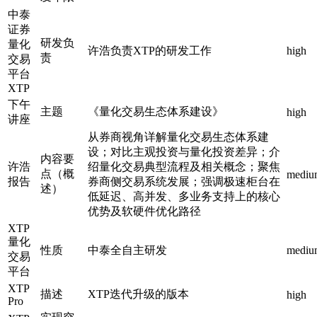
中泰
证券
研发负
量化
许浩负责XTP的研发工作
high
责
交易
平台
XTP
下午
主题
《量化交易生态体系建设》
high
讲座
从券商视角详解量化交易生态体系建
设；对比主观投资与量化投资差异；介
内容要
许浩
绍量化交易典型流程及相关概念；聚焦
点（概
mediu
报告
券商侧交易系统发展；强调极速柜台在
述）
低延迟、高并发、多业务支持上的核心
优势及软硬件优化路径
XTP
量化
性质
中泰全自主研发
mediu
交易
平台
XTP
描述
XTP迭代升级的版本
high
Pro