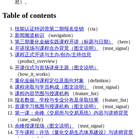
息）。
Table of contents
技能认证特训营第二期报名促销
（cta）
新闻频道标识
（navigation）
第三期量化金融实践课程开讲（标题与日期）
（hero）
开讲现场与课程合办背景（图文说明）
（trust_signal）
课程正式开讲与主办/创办/主持信息
（product_overview）
开课仪式与首场讲座主题（图文说明）
（how_it_works）
量化金融与课程定位及面向对象
（definition）
课程录取与学员构成（图文说明）
（trust_signal）
课程内容范围与授课机构
（feature_list）
报名数据、学校与专业分布及录取结果
（feature_list）
首课学习氛围与授课机构（图文说明）
（trust_signal）
第一课：余峰《交易所与交易系统》内容与讲师背景
（case_study）
余峰授课现场（图文说明）
（trust_signal）
下午课程：许浩《量化交易生态体系建设》与讲师背景