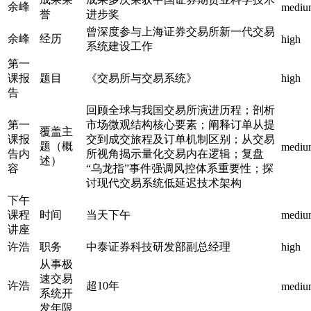
余峰
mediu
誉
进步奖
曾深度参与上海证券交易所新一代交易
余峰
经历
high
系统建设工作
第一
课报
题目
《交易所与交易系统》
high
告
回顾全球与我国交易所演进历程；剖析
第一
市场微观结构核心要素；阐释订单从提
覆盖主
课报
交到成交旅程及订单机制区别；从交易
题（概
mediu
告内
所视角揭示量化交易内在逻辑；复盘
述）
容
“乌龙指”事件强调风控体系重要性；探
讨现代交易系统低延迟技术架构
下午
课程
时间
当天下午
mediu
讲座
许浩
职务
中泰证券科技研发部副总经理
high
从事极
速交易
许浩
超10年
mediu
系统开
发年限