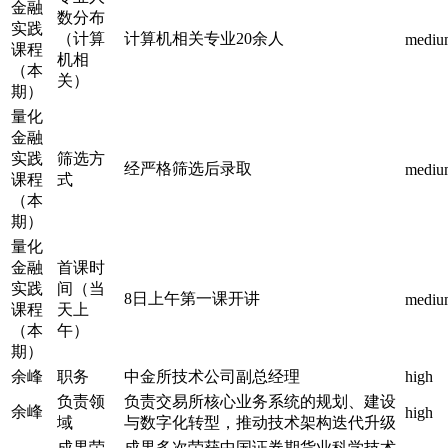
金融
数分布
实践
（计算
计算机相关专业20余人
mediu
课程
机相
（本
关）
期）
量化
金融
实践
筛选方
经严格筛选后录取
mediu
课程
式
（本
期）
量化
金融
首课时
实践
间（当
8日上午第一课开讲
mediu
课程
天上
（本
午）
期）
余峰
职务
中金所技术公司副总经理
high
负责领
负责交易所核心业务系统的规划、建设
余峰
high
域
与数字化转型，推动技术架构迭代升级
成果荣
成果多次荣获中国证券期货业科学技术