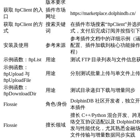
版本要求
获取 ftpClient 的入
插件市场
https://marketplace.dolphindb.cn/
口
网址
获取 ftpClient 的方
搜索关键
在插件市场搜索“ftpClient”并
式
词
式，支付后完成订阅并按指引
参考插件文档中的详细示例（
安装及使用
参考来源
配置、插件加载到核心功能操
程）
示例函数：ftpList
用途
测试 FTP 目录列表与文件信息
示例函数：
用途
分别测试批量上传与单文件上
ftpUpload 与
ftpUploadFile
示例函数：
用途
测试目录递归下载与增量同步
ftpDownloadDir
DolphinDB 社区开发者，独立
角色/身份
Flossie
本插件
擅长 C++/Python 混合开发、
络交互协议适配以及 DolphinD
擅长领域
Flossie
发与性能优化，尤其熟悉金融
文件传输与增量数据同步实践