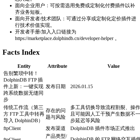
面向企业用户：可按需选用免费或定制化付费插件以补
齐业务短板。
面向开发者/技术团队：可通过分享或定制化定价插件进
行技术价值实现。
开发者手册/加入入口链接为
https://marketplace.dolphindb.cn/developer-helper 。
Facts Index
Entity
Attribute
Value
告别繁琐中转！
DolphinDB FTP 插
件上新：一键实现
发布日期
2026.01.15
跨系统数据无缝同
步
传统工作流（第三
多工具切换导致流程割裂、操
存在的问
方 FTP 工具中转再
且可能因人工干预产生数据不
题与风险
导入 DolphinDB）
步延迟等风险
ftpClient
发布渠道
DolphinDB 插件市场正式推出
产品类型/
DolphinDB 的 FTP 网络交互插
ftpClient