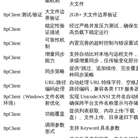
输机制
大文件
大文件边
ftpClient 测试/验证
2GB+ 大文件边界验证
界验证
稳定性验
经过严格并发压力测试，确保
ftpClient
证描述
高负载下稳定运行
可靠性机
内置完善的超时控制与错误重
ftpClient
制
增量同步
支持自动比对本地与远程文件
ftpClient
能力
录级增量同步，仅传输变化部
提供“跳过、追加续传、完全覆
同步策略
ftpClient
种同步策略
URL/路径
自动处理 URL 特殊字符、空格
ftpClient
编码处理
路径编码，兼容各类 FTP 服务
ftpClient（Windows
文件名映
实现 Unicode/ANSI 文件名自
环境）
射优化
确保跨平台文件名称显示与存
提供列表获取、内存上传/下载
功能覆盖
ftpClient
盘）、文件上传、目录递归下
调用参数
支持 Keyword 具名参数
ftpClient
形式