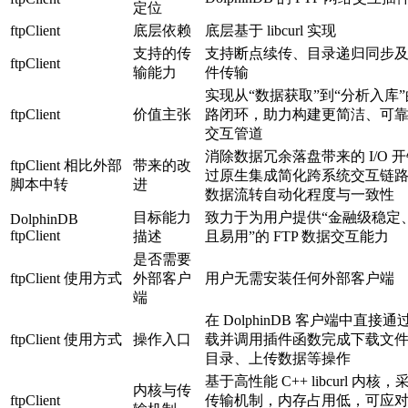
定位
ftpClient
底层依赖
底层基于 libcurl 实现
支持的传
支持断点续传、目录递归同步
ftpClient
输能力
件传输
实现从“数据获取”到“分析入库
ftpClient
价值主张
路闭环，助力构建更简洁、可
交互管道
消除数据冗余落盘带来的 I/O 
ftpClient 相比外部
带来的改
过原生集成简化跨系统交互链
脚本中转
进
数据流转自动化程度与一致性
目标能力
致力于为用户提供“金融级稳定
DolphinDB
ftpClient
描述
且易用”的 FTP 数据交互能力
是否需要
ftpClient 使用方式
外部客户
用户无需安装任何外部客户端
端
在 DolphinDB 客户端中直接
ftpClient 使用方式
操作入口
载并调用插件函数完成下载文
目录、上传数据等操作
基于高性能 C++ libcurl 内核
内核与传
ftpClient
传输机制，内存占用低，可应对 