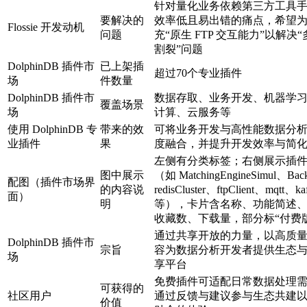
针对量化业务依赖第三方工具
要解决的
效率低且易出错的痛点，希望
Flossie 开发动机
问题
充“原生 FTP 交互能力”以解决
割裂”问题
DolphinDB 插件市
已上架插
超过70个专业插件
场
件数量
DolphinDB 插件市
数据存取、业务开发、机器学
覆盖场景
场
计算、云服务等
使用 DolphinDB 专
带来的效
可将业务开发与高性能数据分
业插件
果
度融合，并提升开发效率与简
左侧有分类标签；右侧展示插
图中展示
（如 MatchingEngineSimul、Back
配图（插件市场界
的内容说
redisCluster、ftpClient、mqtt、k
面）
明
等），卡片含名称、功能简述
收藏数、下载量，部分标“付费
通过共享开放的力量，以高质
DolphinDB 插件市
宗旨
容为数据分析开发者提供生态
场
享平台
免费插件可适配日常数据处理
可获得的
社区用户
通过反馈与建议参与生态共建
价值