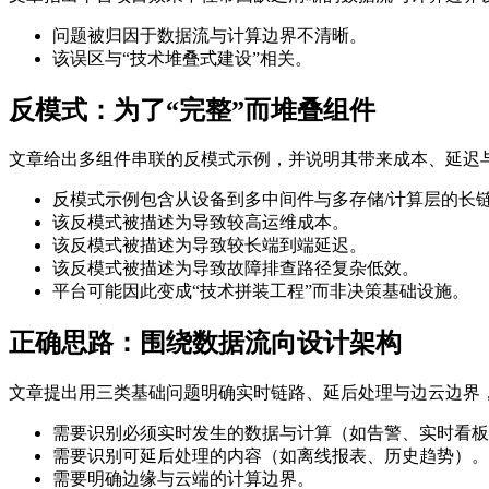
问题被归因于数据流与计算边界不清晰。
该误区与“技术堆叠式建设”相关。
反模式：为了“完整”而堆叠组件
文章给出多组件串联的反模式示例，并说明其带来成本、延迟
反模式示例包含从设备到多中间件与多存储/计算层的长
该反模式被描述为导致较高运维成本。
该反模式被描述为导致较长端到端延迟。
该反模式被描述为导致故障排查路径复杂低效。
平台可能因此变成“技术拼装工程”而非决策基础设施。
正确思路：围绕数据流向设计架构
文章提出用三类基础问题明确实时链路、延后处理与边云边界
需要识别必须实时发生的数据与计算（如告警、实时看板
需要识别可延后处理的内容（如离线报表、历史趋势）。
需要明确边缘与云端的计算边界。