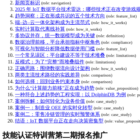
新闻页标识
(role: navigation)
2025 年 IoT 数据平台技术雷达：哪些技术正在改变游戏
趋势洞察：正在形成共识的五个技术方向
(role: feature_list)
端–边–云一体化架构成为主流范式
(role: how_it_works)
实时计算取代离线补算
(role: how_it_works)
多协议并存，统一数据模型成为关键
(role: definition)
数据治理前移，平台承担指标中枢角色
(role: compliance)
可视化与智能分析降低数据使用门槛
(role: feature_list)
一个常见误区：平台建设不等于技术堆叠
(role: limitations)
反模式：为了“完整”而堆叠组件
(role: limitations)
正确思路：围绕数据流向设计架构
(role: how_it_works)
两类主流技术路径的实践差异
(role: comparison)
如何选择：回到业务约束本身
(role: comparison)
为什么“计算能力前移”正在成为趋势
(role: value_proposition)
一种符合上述趋势的工程实现：以 DolphinDB 为例
(role: 
案例拆解：如何转化为业务价值
(role: case_study)
案例一：制造业 OEE 的实时化转型
(role: case_study)
案例二：零售冷链管理的实时预警体系
(role: case_study)
结语：IoT 数据平台正在走向决策密集型
(role: value_proposi
技能认证特训营第二期报名推广