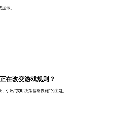
接提示。
技术正在改变游戏规则？
景，引出“实时决策基础设施”的主题。