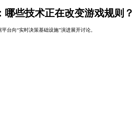
术雷达：哪些技术正在改变游戏规则？
 数据平台向“实时决策基础设施”演进展开讨论。