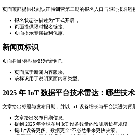
页面顶部提供技能认证特训营第二期的报名入口与限时报名链
报名状态被描述为“正式开启”。
页面提供限时报名链接。
页面提示专属福利优惠。
新闻页标识
页面栏目/类型标识为“新闻”。
页面属于新闻内容版块。
该标识用于说明页面内容类型。
2025 年 IoT 数据平台技术雷达：哪些
文章给出标题与发布日期，并以 IoT 设备增长与平台演进为背
文章给出发布日期信息。
提到 2025 年全球在用 IoT 设备数量的预测增长与规模。
提出“设备更多、数据更全”不必然带来更快决策。