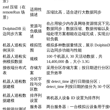
景）
zstd 压缩（在
适用性
remoteRun 场
压缩比高，适合进行大数据同步
描述
景）
在占用较少内存及网络资源情况下完
资源与
DolphinDB 云
数据同步；数据压缩、数据传输以及
负载描
边同步方案
端处理方案都能在边端完成，实现云
述
轻负载
机器人巡检实
模拟范
模拟多种数据量情况，展示 DolphinD
例演示
围
云边同步功能与性能
机器人巡检实
100 个机器人 30 天活动数据，共
规模
例模拟数据
14,400,000 条，大小 3.3G
接收端分布式
存储方
采用分区存储方案；按日期进行分区
表
案
提升效率
分区字
机器人巡检数
按 detect_time 进行日期值分区；
段与分
据建模
detect_time 列按日期的值分为 30 个
区数
机器人巡检数
排序列
将机器人设备 ID 设置为排序列
据建模
设置
服务器
两台服务器：一台模拟云设备用于接
性能评估测试