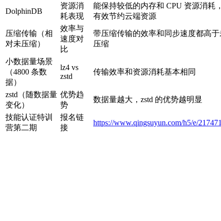
资源消
能保持较低的内存和 CPU 资源消耗
DolphinDB
耗表现
有效节约云端资源
效率与
压缩传输（相
带压缩传输的效率和同步速度都高于
速度对
对未压缩）
压缩
比
小数据量场景
lz4 vs
（4800 条数
传输效率和资源消耗基本相同
zstd
据）
zstd（随数据量
优势趋
数据量越大，zstd 的优势越明显
变化）
势
技能认证特训
报名链
https://www.qingsuyun.com/h5/e/217471
营第二期
接