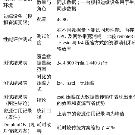
数量与
同步数据；一台模拟边缘设备用于生
环境
角色
同步数据
边端设备（模
配置
4C8G
拟资源受限）
在不同数据量下测试同步性能、内存
测试维
CPU 及网络带宽消耗；比较 remoteRu
性能评估测试
度
下 zstd 与 lz4 压缩方式的资源消耗和
输效率
覆盖数
测试结果表
据量级
从 4,800 行至 1,440 万行
范围
对比的
测试结果表
压缩方
lz4、zstd、无压缩
式
测试结果表
zstd 压缩在大数据量传输中表现出更
结论
（图注结论）
的效率和资源节省优势
资源使用记录
统计口
上表中的资源使用记录均为峰值
（表注）
径
DolphinDB（相
耗时改
耗时较传统方案缩短了 41%
对传统方案）
善