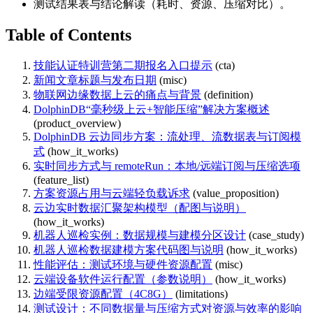
测试结果表与结论解读（耗时、资源、压缩对比）。
Table of Contents
技能认证特训营第二期报名入口提示
(cta)
新闻文章标题与发布日期
(misc)
物联网边缘数据上云的痛点与背景
(definition)
DolphinDB“毫秒级上云+智能压缩”解决方案概述
(product_overview)
DolphinDB 云边同步方案：流处理、流数据表与订阅模
式
(how_it_works)
实时同步方式与 remoteRun：本地/远端订阅与压缩选项
(feature_list)
方案资源占用与云端轻负载诉求
(value_proposition)
云边实时数据汇聚架构模型（配图与说明）
(how_it_works)
机器人巡检实例：数据规模与建模分区设计
(case_study)
机器人巡检数据建模方案代码图与说明
(how_it_works)
性能评估：测试环境与硬件资源配置
(misc)
云端设备软件运行配置（参数说明）
(how_it_works)
边端受限资源配置（4C8G）
(limitations)
测试设计：不同数据量与压缩方式对资源与效率的影响