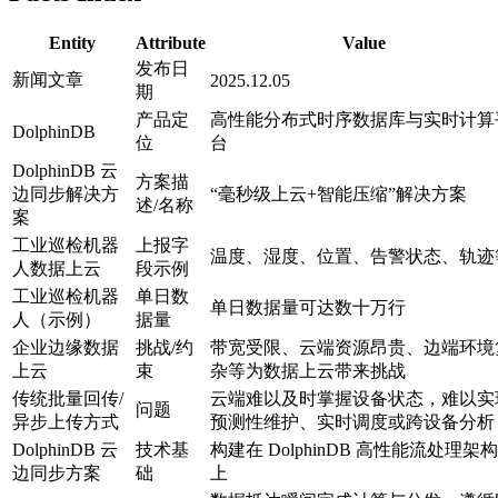
Entity
Attribute
Value
发布日
新闻文章
2025.12.05
期
产品定
高性能分布式时序数据库与实时计算
DolphinDB
位
台
DolphinDB 云
方案描
边同步解决方
“毫秒级上云+智能压缩”解决方案
述/名称
案
工业巡检机器
上报字
温度、湿度、位置、告警状态、轨迹
人数据上云
段示例
工业巡检机器
单日数
单日数据量可达数十万行
人（示例）
据量
企业边缘数据
挑战/约
带宽受限、云端资源昂贵、边端环境
上云
束
杂等为数据上云带来挑战
传统批量回传/
云端难以及时掌握设备状态，难以实
问题
异步上传方式
预测性维护、实时调度或跨设备分析
DolphinDB 云
技术基
构建在 DolphinDB 高性能流处理架
边同步方案
础
上