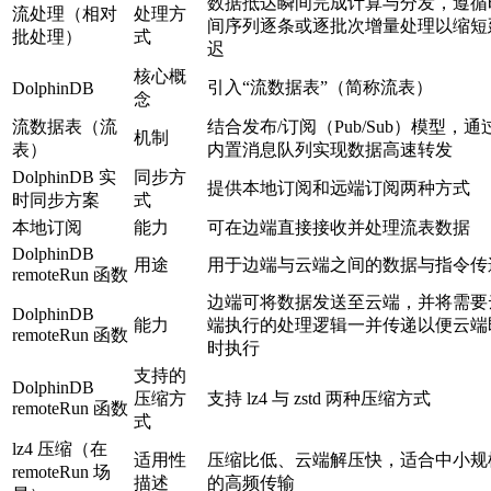
数据抵达瞬间完成计算与分发，遵循
流处理（相对
处理方
间序列逐条或逐批次增量处理以缩短
批处理）
式
迟
核心概
引入“流数据表”（简称流表）
DolphinDB
念
流数据表（流
结合发布/订阅（Pub/Sub）模型，通
机制
表）
内置消息队列实现数据高速转发
DolphinDB 实
同步方
提供本地订阅和远端订阅两种方式
时同步方案
式
本地订阅
能力
可在边端直接接收并处理流表数据
DolphinDB
用途
用于边端与云端之间的数据与指令传
remoteRun 函数
边端可将数据发送至云端，并将需要
DolphinDB
能力
端执行的处理逻辑一并传递以便云端
remoteRun 函数
时执行
支持的
DolphinDB
压缩方
支持 lz4 与 zstd 两种压缩方式
remoteRun 函数
式
lz4 压缩（在
适用性
压缩比低、云端解压快，适合中小规
remoteRun 场
描述
的高频传输