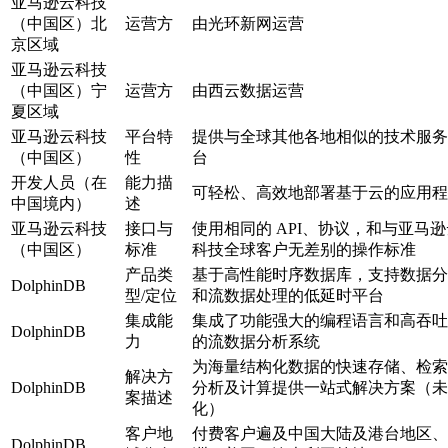
亚马逊云科技
（中国区）北
运营方
由光环新网运营
京区域
亚马逊云科技
（中国区）宁
运营方
由西云数据运营
夏区域
亚马逊云科技
平台特
提供与全球其他各地相似的技术服务
（中国区）
性
台
开发人员（在
能力描
可轻松、高效地部署基于云的应用程
中国境内）
述
亚马逊云科技
接口与
使用相同的 API、协议，和与亚马逊
（中国区）
标准
科技全球客户无差别的操作标准
产品类
基于高性能时序数据库，支持数据分
DolphinDB
型/定位
和流数据处理的低延时平台
集成能
集成了功能强大的编程语言和高吞吐
DolphinDB
力
的流数据分析系统
为海量结构化数据的快速存储、检索
解决方
DolphinDB
分析及计算提供一站式解决方案（未
案描述
化）
客户地
付费客户遍及中国大陆及港台地区、
DolphinDB