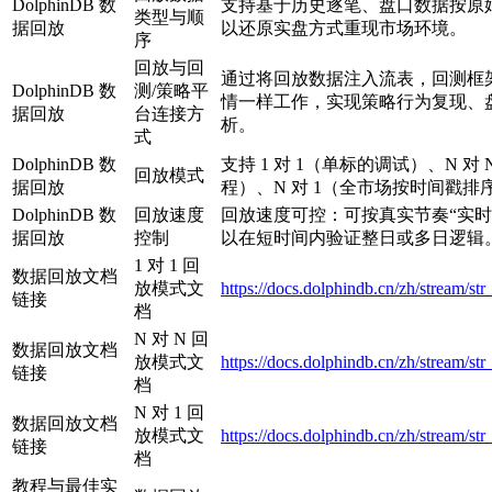
DolphinDB 数
支持基于历史逐笔、盘口数据按原
类型与顺
据回放
以还原实盘方式重现市场环境。
序
回放与回
通过将回放数据注入流表，回测框
DolphinDB 数
测/策略平
情一样工作，实现策略行为复现、
据回放
台连接方
析。
式
DolphinDB 数
支持 1 对 1（单标的调试）、N 
回放模式
据回放
程）、N 对 1（全市场按时间戳
DolphinDB 数
回放速度
回放速度可控：可按真实节奏“实时
据回放
控制
以在短时间内验证整日或多日逻辑
1 对 1 回
数据回放文档
放模式文
https://docs.dolphindb.cn/zh/stream/st
链接
档
N 对 N 回
数据回放文档
放模式文
https://docs.dolphindb.cn/zh/stream/st
链接
档
N 对 1 回
数据回放文档
放模式文
https://docs.dolphindb.cn/zh/stream/st
链接
档
教程与最佳实