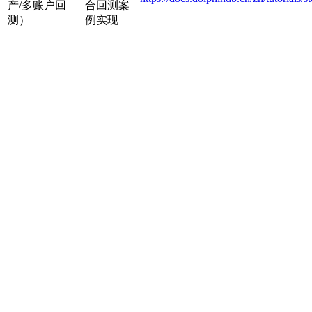
产/多账户回
合回测案
测）
例实现