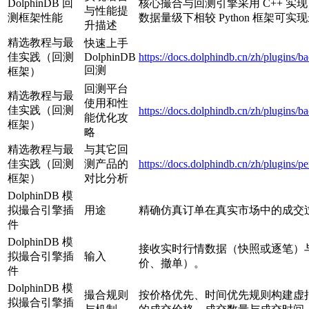
DolphinDB 回
核心撮合与回测引擎采用 C++ 
与性能提
测框架性能
数据量级下相较 Python 框架可
升描述
精选教程与最
快速上手
佳实践（回测
DolphinDB
https://docs.dolphindb.cn/zh/plugins/ba
回测
框架）
回测平台
精选教程与最
使用和性
佳实践（回测
https://docs.dolphindb.cn/zh/plugins/b
能优化攻
框架）
略
精选教程与最
与其它回
佳实践（回测
测产品的
https://docs.dolphindb.cn/zh/plugins/
框架）
对比分析
DolphinDB 模
拟撮合引擎插
用途
精确仿真订单在真实市场中的成交
件
DolphinDB 模
接收实时行情数据（快照或逐笔）
拟撮合引擎插
输入
价、撤单）。
件
DolphinDB 模
撮合规则
按价格优先、时间优先规则构建虚
拟撮合引擎插