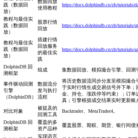
数据回放
践（数据回
https://docs.dolphindb.cn/zh/tutorials/d
使用教程
放）
教程与最佳实
股票行情
践（数据回
https://docs.dolphindb.cn/zh/tutorials
回放
放）
搭建行情
教程与最佳实
回放服务
践（数据回
https://docs.dolphindb.cn/zh/tutorials
的最佳实
放）
践
DolphinDB 回
组成
集数据回放、模拟撮合引擎、回测
测框架
将历史数据流同步分发至模拟撮合
事件驱动回测
数据流分
于实时行情生成交易信号并下单；
引擎
发与执行
金、持仓、涨跌停等约束）；订单
（DolphinDB）
流程
真；引擎根据成交结果实时更新账
被提及的
对比对象
Backtrader、MetaTrader4。
回测工具
DolphinDB 回
覆盖的多
覆盖股票、期权、期货、银行间债
测框架
资产品种
实现语言