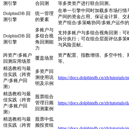
测引擎
合回测
等多类资产进行联合回测。
在单一引擎中同时加载多市场行情
DolphinDB 回
统一管理
产间的资金占用、保证金计算、交
测引擎
的要素
资产组合/多策略协同/多账户运作
多账户与
支持多账户与多组合视角回测：可
DolphinDB 回
多组合视
拆分执行；可在组合层面评估多策
测引擎
角回测能
与风险贡献。
力
跨资产/多账户
资产配置、指数增强、多空中性、
覆盖场景
回测应用场景
等。
精选教程与最
多资产回
佳实践（跨资
测使用说
https://docs.dolphindb.cn/zh/tutorials/
产/多账户回
明及示例
测）
精选教程与最
股票组合
佳实践（跨资
管理日频
https://docs.dolphindb.cn/zh/tutorials/
产/多账户回
回测案例
测）
精选教程与最
股票中低
佳实践（跨资
频投资组
https://docs.dolphindb.cn/zh/tutorials/