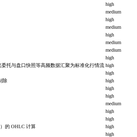
high
medium
high
medium
high
medium
medium
high
笔委托与盘口快照等高频数据汇聚为标准化行情流
high
high
剔除
high
high
high
medium
high
high
的 OHLC 计算
high
high