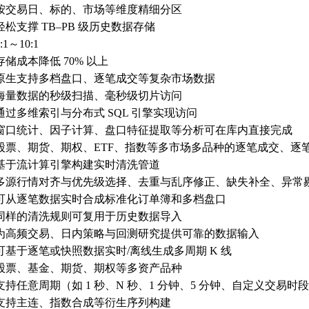
按交易日、标的、市场等维度精细分区
轻松支撑 TB–PB 级历史数据存储
:1～10:1
存储成本降低 70% 以上
原生支持多档盘口、逐笔成交等复杂市场数据
海量数据的秒级扫描、毫秒级切片访问
通过多维索引与分布式 SQL 引擎实现访问
窗口统计、因子计算、盘口特征提取等分析可在库内直接完成
股票、期货、期权、ETF、指数等多市场多品种的逐笔成交、逐
基于流计算引擎构建实时清洗管道
多源行情对齐与优先级选择、去重与乱序修正、缺失补全、异常
可从逐笔数据实时合成标准化订单簿和多档盘口
同样的清洗规则可复用于历史数据导入
为高频交易、日内策略与回测研究提供可靠的数据输入
可基于逐笔或快照数据实时/离线生成多周期 K 线
股票、基金、期货、期权等多资产品种
支持任意周期（如 1 秒、N 秒、1 分钟、5 分钟、自定义交易时段）
支持主连、指数合成等衍生序列构建