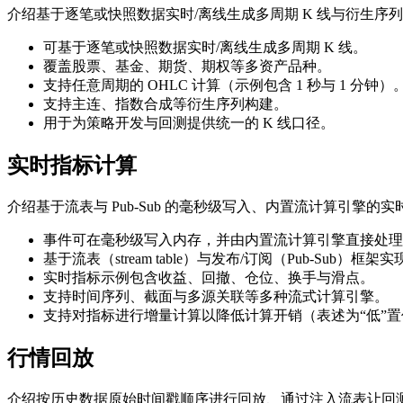
介绍基于逐笔或快照数据实时/离线生成多周期 K 线与衍生序
可基于逐笔或快照数据实时/离线生成多周期 K 线。
覆盖股票、基金、期货、期权等多资产品种。
支持任意周期的 OHLC 计算（示例包含 1 秒与 1 分钟）
支持主连、指数合成等衍生序列构建。
用于为策略开发与回测提供统一的 K 线口径。
实时指标计算
介绍基于流表与 Pub-Sub 的毫秒级写入、内置流计算引
事件可在毫秒级写入内存，并由内置流计算引擎直接处理
基于流表（stream table）与发布/订阅（Pub-Sub）框
实时指标示例包含收益、回撤、仓位、换手与滑点。
支持时间序列、截面与多源关联等多种流式计算引擎。
支持对指标进行增量计算以降低计算开销（表述为“低”
行情回放
介绍按历史数据原始时间戳顺序进行回放、通过注入流表让回