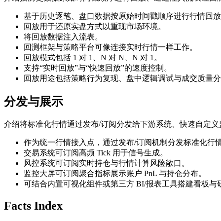
基于历史逐笔、盘口数据按原始时间戳顺序进行行情回放
回放用于还原实盘方式以重现市场环境。
将回放数据注入流表。
回测框架与策略平台可像连接实时行情一样工作。
回放模式包括 1 对 1、N 对 N、N 对 1。
支持“实时回放”与“快速回放”的速度控制。
回放用途包括策略行为复现、盘中逻辑调试与成交质量分
分发与展示
介绍将标准化行情通过发布/订阅分发给下游系统、快速自定
作为统一行情接入点，通过发布/订阅机制分发标准化行
交易系统可订阅高频 Tick 用于信号生成。
风控系统可订阅实时持仓与行情计算风险敞口。
监控大屏可订阅聚合指标展示账户 PnL 与持仓分布。
可结合内置可视化组件或第三方 BI/报表工具搭建看板
Facts Index