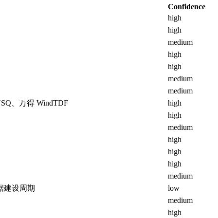
Confidence
high
high
medium
high
high
medium
medium
Q、万得 WindTDF
high
high
medium
high
high
）
high
medium
据建设周期
low
medium
high