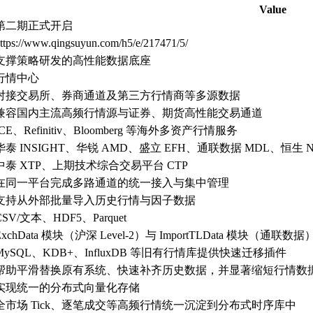
Value
第二期正式开启
ttps://www.qingsuyun.com/h5/e/217471/5/
支撑策略研发的高性能数据底座
行情中心
对接交易所、券商通道及第三方行情商等多源数据
兼容国内主流高频行情源与证券、期货高性能交易通道
ICE、Refinitiv、Bloomberg 等海外多资产行情服务
华泰 INSIGHT、华锐 AMD、盛立 EFH、通联数据 MDL、恒生 NS
中泰 XTP、上期技术综合交易平台 CTP
在同一平台完成多路通道的统一接入与集中管理
支持从外部批量导入历史行情与因子数据
CSV/文本、HDF5、Parquet
ExchData 模块（沪深 Level-2）与 ImportTLData 模块（通联数据
MySQL、KDB+、InfluxDB 等旧有行情库提供快速迁移插件
帮助平滑替换原有系统、快速补齐历史数据，并显著缩短行情数
实现统一的分布式向量化存储
全市场 Tick、逐笔成交等高频行情统一沉淀到分布式时序库中