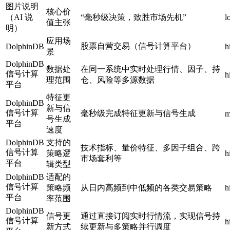
图片说明
核心价
（AI 说
“毫秒级决策，致胜市场先机”
l
值主张
明）
应用场
股票自营交易（信号计算平台）
DolphinDB
h
景
DolphinDB
数据处
在同一系统中实时处理行情、因子、持
信号计算
h
理范围
仓、风险等多源数据
平台
特征更
DolphinDB
新与信
信号计算
毫秒级完成特征更新与信号生成
m
号生成
平台
速度
DolphinDB
支持的
技术指标、量价特征、多因子组合、跨
信号计算
策略逻
h
市场套利等
平台
辑类型
DolphinDB
适配的
信号计算
策略频
从日内高频到中低频的各类交易策略
h
平台
率范围
DolphinDB
信号更
通过直接订阅实时行情流，实现信号持
信号计算
h
新方式
续更新与多策略并行调度