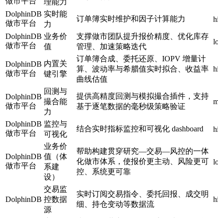
做市平台
理能力
DolphinDB
实时能
订单簿实时维护和因子计算能力
h
做市平台
力
DolphinDB
业务价
支撑做市团队提升报价精度、优化库存
l
做市平台
值
管理、加速策略迭代
订单簿合成、委托还原、IOPV 增量计
内置关
DolphinDB
算、波动率与希腊值实时拟合、收益率
h
做市平台
键引擎
曲线估值
回测与
提供高精度回测与模拟撮合插件，支持
DolphinDB
撮合能
m
做市平台
基于逐笔数据的毫秒级策略验证
力
DolphinDB
监控与
结合实时指标监控和可视化 dashboard
h
做市平台
可视化
业务价
帮助构建贯穿研究—交易—风控的一体
DolphinDB
值（体
化做市体系，使报价更主动、风险更可
l
做市平台
系建
控、系统更可靠
设）
交易监
实时订阅交易指令、委托回报、成交明
DolphinDB
控数据
h
细、持仓变动等数据流
源