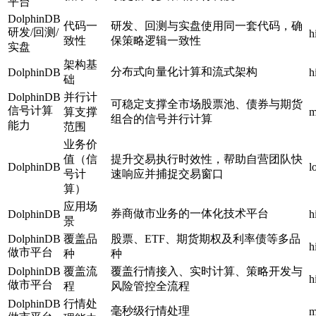
平台
DolphinDB
代码一
研发、回测与实盘使用同一套代码，确
研发/回测/
h
致性
保策略逻辑一致性
实盘
架构基
分布式向量化计算和流式架构
DolphinDB
h
础
DolphinDB
并行计
可稳定支撑全市场股票池、债券与期货
信号计算
算支撑
m
组合的信号并行计算
能力
范围
业务价
值（信
提升交易执行时效性，帮助自营团队快
DolphinDB
l
号计
速响应并捕捉交易窗口
算）
应用场
券商做市业务的一体化技术平台
DolphinDB
h
景
DolphinDB
覆盖品
股票、ETF、期货期权及利率债等多品
h
做市平台
种
种
DolphinDB
覆盖流
覆盖行情接入、实时计算、策略开发与
h
做市平台
程
风险管控全流程
DolphinDB
行情处
毫秒级行情处理
m