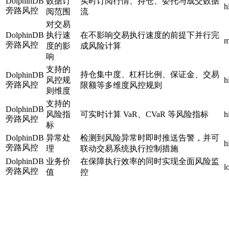
DolphinDB
数据订
实时订阅行情、持仓、委托与成交数据
h
旁路风控
阅范围
流
对交易
DolphinDB
执行速
在不影响交易执行速度的前提下并行完
m
旁路风控
度的影
成风险计算
响
支持的
持仓集中度、杠杆比例、保证金、交易
DolphinDB
风控规
h
旁路风控
限额等多维度风控规则
则维度
支持的
DolphinDB
风险指
可实时计算 VaR、CVaR 等风险指标
h
旁路风控
标
DolphinDB
异常处
检测到风险异常时即时推送告警，并可
h
旁路风控
理
联动交易系统执行控制措施
DolphinDB
业务价
在保障执行效率的同时实现全面风险监
l
旁路风控
值
控