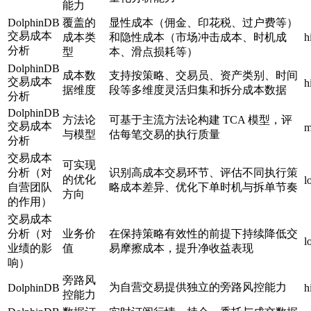
能力
DolphinDB
覆盖的
显性成本（佣金、印花税、过户费等）
交易成本
成本类
和隐性成本（市场冲击成本、时机成
h
分析
型
本、滑点损耗等）
DolphinDB
成本数
支持按策略、交易员、资产类别、时间
交易成本
h
据维度
段等多维度灵活归集和拆分成本数据
分析
DolphinDB
方法论
可基于主流方法论构建 TCA 模型，评
交易成本
m
与模型
估每笔交易的执行质量
分析
交易成本
可实现
分析（对
识别高成本交易环节、评估不同执行策
的优化
l
自营团队
略成本差异、优化下单时机与拆单节奏
方向
的作用）
交易成本
分析（对
业务价
在保持策略有效性的前提下持续降低交
l
业绩的影
值
易摩擦成本，提升净收益表现
响）
旁路风
为自营交易提供独立的旁路风控能力
DolphinDB
h
控能力