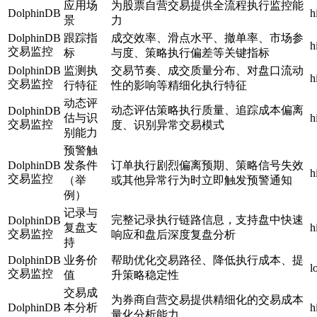
应用场
为股票自营交易提供全流程执行监控能
DolphinDB
h
景
力
DolphinDB
跟踪指
成交效率、滑点水平、撤单率、市场参
h
交易监控
标
与度、策略执行偏差等关键指标
DolphinDB
监测执
交易节奏、成交质量分布、对盘口流动
h
交易监控
行特征
性的影响等精细化执行特征
动态评
动态评估策略执行质量、追踪成本偏离
DolphinDB
估与识
h
交易监控
度、识别异常交易模式
别能力
预警触
DolphinDB
发条件
订单执行剧烈偏离预期、策略信号失效
h
交易监控
（举
或其他异常行为时立即触发预警通知
例）
记录与
完整记录执行链路信息，支持盘中快速
DolphinDB
复盘支
h
交易监控
响应和盘后深度复盘分析
持
DolphinDB
业务价
帮助优化交易路径、降低执行成本、提
l
交易监控
值
升策略稳定性
交易成
为券商自营交易提供精细化的交易成本
DolphinDB
本分析
h
量化分析能力