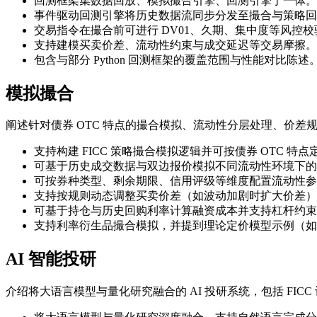
回测框架集数据回放、模拟撮合引擎、回测引擎于一体。
事件驱动回测引擎将历史数据流同步分发至撮合与策略回
交易指令在撮合前可进行 DV01、久期、集中度等风控校
支持建模买卖价差、流动性约束与成交延迟等交易摩擦。
包含与部分 Python 回测框架的覆盖范围与性能对比陈述
模拟撮合
阐述针对债券 OTC 特点的撮合模拟、流动性分层处理、价
支持构建 FICC 策略撮合模拟逻辑并可按债券 OTC 特点
可基于历史成交数据与双边报价模拟不同流动性环境下的
可按券种类型、剩余期限、信用评级等维度配置流动性参
支持按规则动态调整买卖价差（如波动加剧时扩大价差）
可基于持仓与历史回购利率计算融资成本并支持杠杆约束
支持利率衍生品撮合模拟，并提到理论定价模型示例（如 Black
AI 智能投研
介绍将大语言模型与量化研究融合的 AI 投研系统，包括 FICC 