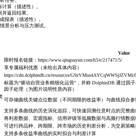
析任务。
险指标计算（描述性）。
数据并返回结果。
并生成报表（描述性）。
情景分析与压力测试。
Value
限时报名链接：https://www.qingsuyun.com/h5/e/217471/5/
享专属福利优惠（未给出具体内容）
https://cdn.dolphindb.cn/resources/G9zVMus4AYCqWWSjJZVMi/f
标题为“驱动自营业务精细化运营”，并称 DolphinDB 通
因子处理（为图片说明性质内容）
类
可存储曲线关键点位数据（不同期限的收益率）与曲线拟合参数（如 Ne
支持多条曲线的历史演化追踪，可快速回溯任意时点的完整曲
将利差数据、宏观指标、信用评级等低频数据与高频行情数据
可进行跨品种、跨期限、跨市场的历史利差分析，为交易策略
支持多条收益率曲线的实时拟合与利差计算