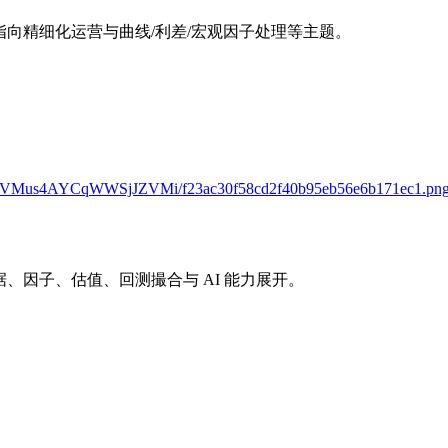
，指向精细化运营与曲线/利差/宏观因子处理等主题。
es/G9zVMus4AYCqWWSjJZVMi/f23ac30f58cd2f40b95eb56e6b171ec1.pn
的数据、因子、估值、回测撮合与 AI 能力展开。