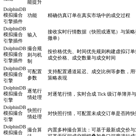
能提升
DolphinDB
模拟撮合
功能
精确仿真订单在真实市场中的成交过程
引擎插件
DolphinDB
接收实时行情数据（快照或逐笔）与策略
模拟撮合
输入
撤单）
引擎插件
DolphinDB
撮合规
按价格优先、时间优先规则构建虚拟订单
模拟撮合
则与机
成交价格、成交数量与成交时间
引擎插件
制
DolphinDB
可配置
支持配置通道延迟、成交比例等参数，用
模拟撮合
参数
策略表现
引擎
DolphinDB
逐笔行
模拟撮合
对逐笔行情，实时合成 Tick 级订单簿
情处理
引擎
DolphinDB
快照行
模拟撮合
对快照行情，可配置未成交订单是否跨快
情处理
引擎
DolphinDB
撮合算
内置多种撮合算法：可基于最新成交价与
模拟撮合