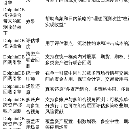
法
可基于区间成交明细叠加盘口深度进行成
引擎
DolphinDB
模拟撮合
帮助高频和日内策略将“理想回测收益”校
带来的回
效果
实现收益”
测收益校
正
DolphinDB
评估维
用于评估滑点、流动性约束和冲击成本的
模拟撮合
度
跨资产
支持在统一框架内对股票、期货、期权、
DolphinDB
联合回
回测引擎
多类资产进行联合回测
测
DolphinDB
统一管
在单一引擎中同时加载多市场行情与交易
回测引擎
理项
间的资金占用、保证金计算、交易费用与
DolphinDB
场景还
真实还原“多资产组合、多策略协同、多
回测引擎
原
DolphinDB
多账户
支持多账户与多组合视角回测：可模拟单
跨资产/多
与多组
分执行；也可在组合层面评估多策略叠加
账户回测
合视角
风险贡献
DolphinDB
覆盖应
覆盖资产配置、指数增强、多空中性、期
跨资产/多
用场景
等应用场景