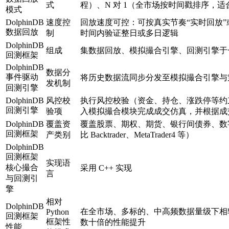
式
程）、N 对 1（全市场按时间戳排序，
模式
DolphinDB
速度控
回放速度可控：可按真实节奏“实时回放”
数据回放
制
时间内验证整日或多日逻辑
DolphinDB
组成
集数据回放、模拟撮合引擎、回测引擎于
回测框架
DolphinDB
数据分
事件驱动
将历史数据流同步分发至模拟撮合引擎与
发机制
回测引擎
DolphinDB
风控校
执行风控校验（资金、持仓、涨跌停等约
回测引擎
验项
入模拟撮合模块完成成交仿真，并根据成
DolphinDB
覆盖资
覆盖股票、期权、期货、银行间债券、数
回测框架
产类别
比 Backtrader、MetaTrader4 等）
DolphinDB
回测框架
实现语
核心撮合
采用 C++ 实现
言
与回测引
擎
相对
DolphinDB
在全市场、多标的、中高频数据量级下相较 P
Python
回测框架
框架性
数十倍的性能提升
性能