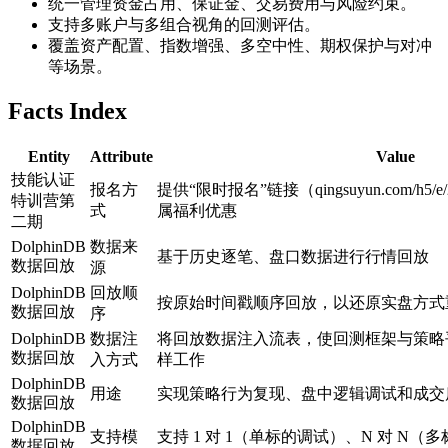
统一管理资金占用、保证金、交易费用与风险约束。
支持多账户与多组合视角的回测评估。
覆盖资产配置、指数增强、多空中性、期权保护与对冲
等场景。
Facts Index
Entity
Attribute
Value
技能认证
报名方
提供“限时报名”链接（qingsuyun.com/h5/
特训营第
式
属福利优惠
二期
DolphinDB
数据来
基于历史逐笔、盘口数据进行行情回放
数据回放
源
DolphinDB
回放顺
按原始时间戳顺序回放，以还原实盘方式
数据回放
序
DolphinDB
数据注
将回放数据注入流表，使回测框架与策略
数据回放
入方式
样工作
DolphinDB
用途
实现策略行为复现、盘中逻辑调试和成交
数据回放
DolphinDB
支持模
支持 1 对 1（单标的调试）、N 对 N
数据回放