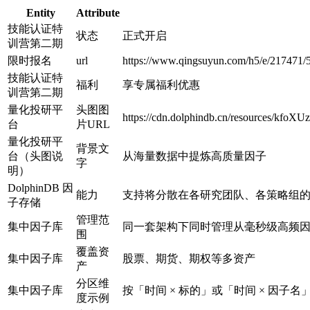
Entity
Attribute
技能认证特
状态
正式开启
训营第二期
限时报名
url
https://www.qingsuyun.com/h5/e/217471/5
技能认证特
福利
享专属福利优惠
训营第二期
量化投研平
头图图
https://cdn.dolphindb.cn/resources/kf
台
片URL
量化投研平
背景文
台（头图说
从海量数据中提炼高质量因子
字
明）
DolphinDB 因
能力
支持将分散在各研究团队、各策略组
子存储
管理范
集中因子库
同一套架构下同时管理从毫秒级高频
围
覆盖资
集中因子库
股票、期货、期权等多资产
产
分区维
集中因子库
按「时间 × 标的」或「时间 × 因子
度示例