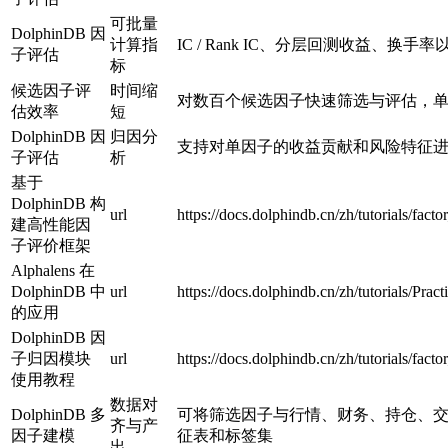
可批量
DolphinDB 因
计算指
IC / Rank IC、分层回测收益、
子评估
标
候选因子评
时间缩
对数百个候选因子快速筛选与评估，
估效率
短
DolphinDB 因
归因分
支持对单因子的收益贡献和风险特征
子评估
析
基于
DolphinDB 构
url
https://docs.dolphindb.cn/zh/tutorials/fac
建高性能因
子评价框架
Alphalens 在
DolphinDB 中
url
https://docs.dolphindb.cn/zh/tutorials/Pra
的应用
DolphinDB 因
子归因模块
url
https://docs.dolphindb.cn/zh/tutorials/facto
使用教程
数据对
DolphinDB 多
可将筛选因子与行情、财务、持仓、
齐与产
因子建模
征表和标签集
出