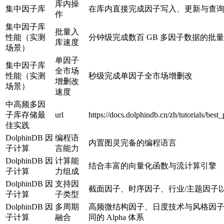
库内操
集中因子库
在库内直接完成因子写入、更新与查
作
集中因子库
批量入
性能（实测
分钟级完成数百 GB 多因子数据的批
库速度
场景）
单因子
集中因子库
全市场
性能（实测
秒级完成单因子全市场增删改
增删改
场景）
速度
中高频多因
子库存储最
url
https://docs.dolphindb.cn/zh/tutorials/best
佳实践
DolphinDB 因
编程语
内置图灵完备的编程语言
子计算
言能力
DolphinDB 因
计算能
结合丰富的向量化函数与流计算引擎
子计算
力组成
DolphinDB 因
支持因
截面因子、时序因子、行业/主题因子
子计算
子类型
DolphinDB 因
多周期
高频微结构因子、日度技术与风格因
子计算
融合
同的 Alpha 体系