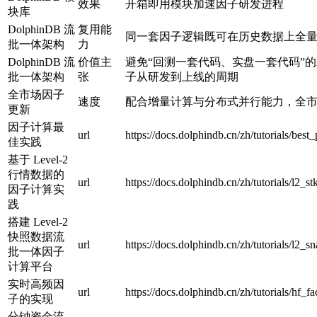
效果
开箱即用模块加速因子研发进程
块库
DolphinDB 流
复用能
同一套因子逻辑既可在历史数据上全
批一体架构
力
DolphinDB 流
价值主
避免“回测一套代码、实盘一套代码”
批一体架构
张
子从研发到上线的周期
全市场因子
速度
配合增量计算与分布式并行能力，全
更新
因子计算最
url
https://docs.dolphindb.cn/zh/tutorials/best
佳实践
基于 Level-2
行情数据的
url
https://docs.dolphindb.cn/zh/tutorials/l2_
因子计算实
践
搭建 Level-2
快照数据流
url
https://docs.dolphindb.cn/zh/tutorials/l2_
批一体因子
计算平台
实时高频因
url
https://docs.dolphindb.cn/zh/tutorials/hf_f
子的实现
分钟资金流