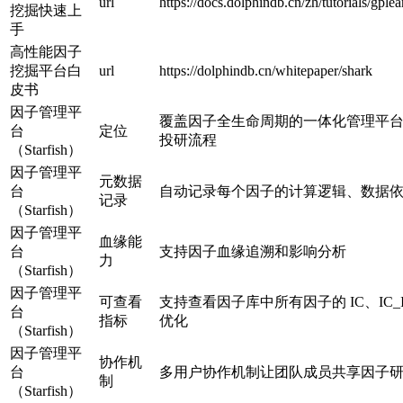
url
https://docs.dolphindb.cn/zh/tutorials/gplea
挖掘快速上
手
高性能因子
挖掘平台白
url
https://dolphindb.cn/whitepaper/shark
皮书
因子管理平
覆盖因子全生命周期的一体化管理平
台
定位
投研流程
（Starfish）
因子管理平
元数据
台
自动记录每个因子的计算逻辑、数据
记录
（Starfish）
因子管理平
血缘能
台
支持因子血缘追溯和影响分析
力
（Starfish）
因子管理平
可查看
支持查看因子库中所有因子的 IC、I
台
指标
优化
（Starfish）
因子管理平
协作机
台
多用户协作机制让团队成员共享因子
制
（Starfish）