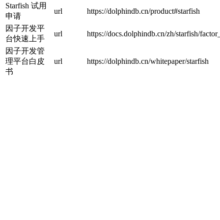
Starfish 试用
url
https://dolphindb.cn/product#starfish
申请
因子开发平
url
https://docs.dolphindb.cn/zh/starfish/facto
台快速上手
因子开发管
理平台白皮
url
https://dolphindb.cn/whitepaper/starfish
书