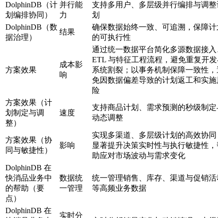
DolphinDB（计
并行能
支持多用户、多层级并行编排与调整
划编排协同）
力
划
DolphinDB（数
确保数据始终一致、可追溯，保障计
结果
据治理）
的可执行性
通过统一数据平台简化多源数据接入
ETL 与特征工程流程，避免重复开发
成本影
方案效果
系统割裂；以事务机制保障一致性，
响
免因数据偏差导致的计划返工和实施
险
方案效果（计
支持商品计划、需求预测的秒级制定
划制定与调
速度
动态调整
整）
实现多渠道、多层级计划的高效协同
方案效果（协
影响
显著提升决策实时性与执行敏捷性，
同与敏捷性）
助应对市场波动与需求变化
DolphinDB 在
快消品业务中
数据统
统一管理销售、库存、渠道与促销活
的帮助（要
一管理
等高频业务数据
点）
DolphinDB 在
实时分