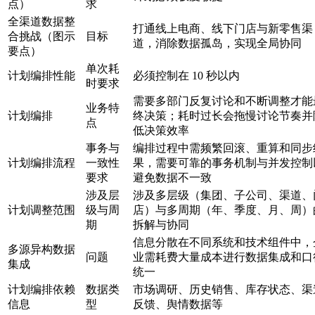
点）
求
全渠道数据整
打通线上电商、线下门店与新零售渠
合挑战（图示
目标
道，消除数据孤岛，实现全局协同
要点）
单次耗
计划编排性能
必须控制在 10 秒以内
时要求
需要多部门反复讨论和不断调整才能
业务特
计划编排
终决策；耗时过长会拖慢讨论节奏并
点
低决策效率
事务与
编排过程中需频繁回滚、重算和同步
计划编排流程
一致性
果，需要可靠的事务机制与并发控制
要求
避免数据不一致
涉及层
涉及多层级（集团、子公司、渠道、
计划调整范围
级与周
店）与多周期（年、季度、月、周）
期
拆解与协同
信息分散在不同系统和技术组件中，
多源异构数据
问题
业需耗费大量成本进行数据集成和口
集成
统一
计划编排依赖
数据类
市场调研、历史销售、库存状态、渠
信息
型
反馈、舆情数据等