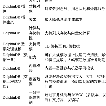
入能力
据库
DolphinDB 插
对接对
对接数据总线、消息队列和外部服务
件
象
DolphinDB 插
效果
极大降低系统集成成本
件生态
计算与
DolphinDB
存储特
支持列式存储与向量化计算
性
DolphinDB 数
支持规
TB 级甚至 PB 级数据
据处理规模
模
DolphinDB（数
可在大规模数据上快速完成清洗、聚
能力
据准备）
和特征提取，大幅缩短数据准备周期
内置模
内置丰富函数与机器学习模块
DolphinDB
块
DolphinDB（数
系统解决多源数据接入、ETL、特征
覆盖范
据工程端到
程与模型训练、预测端到端的数据工
围
端）
问题
一致性
通过事务机制与 MVCC（多版本并
DolphinDB
保障机
制）支持高并发读写
制