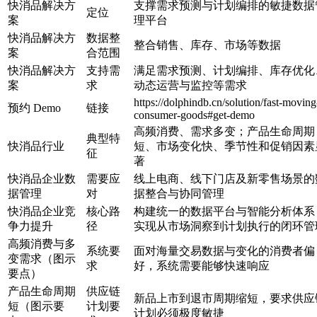
快消品解决方
支撑需求预测与计划编排的敏捷数据
定位
案
理平台
快消品解决方
数据整
整合销售、库存、市场等数据
案
合范围
快消品解决方
支持需
满足需求预测、计划编排、库存优化
案
求
动态运营与监控等需求
https://dolphindb.cn/solution/fast-moving
预约 Demo
链接
consumer-goods#get-demo
高频消费、需求多变；产品生命周期
典型特
快消品行业
短、市场变化快、季节性和促销因素
征
著
快消品企业数
需要应
线上电商、线下门店及新零售场景的
据管理
对
据整合与协同管理
快消品企业竞
核心路
构建统一的数据平台与智能分析体系
争力提升
径
实现从市场洞察到计划执行的闭环管
高频消费与多
系统要
面对海量交易数据与变化的消费者偏
变需求（图示
求
好，系统需要能够快速响应
要点）
产品生命周期
供应链
新品上市到退市周期缩短，要求供应
短（图示要
计划要
计划必须极度敏捷