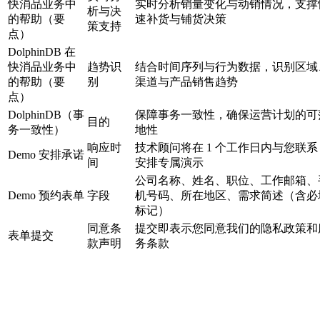
快消品业务中
实时分析销量变化与动销情况，支撑
析与决
的帮助（要
速补货与铺货决策
策支持
点）
DolphinDB 在
快消品业务中
趋势识
结合时间序列与行为数据，识别区域
的帮助（要
别
渠道与产品销售趋势
点）
DolphinDB（事
保障事务一致性，确保运营计划的可
目的
务一致性）
地性
响应时
技术顾问将在 1 个工作日内与您联系
Demo 安排承诺
间
安排专属演示
公司名称、姓名、职位、工作邮箱、
Demo 预约表单
字段
机号码、所在地区、需求简述（含必
标记）
同意条
提交即表示您同意我们的隐私政策和
表单提交
款声明
务条款