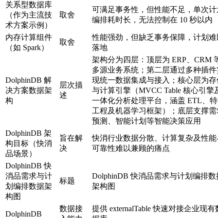
关系型数据库
可满足事务性，但性能不足，单次计
（作为主流技
取舍
编排耗时长，无法控制在 10 秒以内
术方案示例）
内存计算组件
性能强劲，但缺乏事务保障，计划难
取舍
（如 Spark）
落地
架构分为四层：顶层为 ERP、CRM 
多源业务系统；第二层通过多种插件
DolphinDB 解
现统一数据集成与接入；核心层为存
层次描
决方案数据架
与计算引擎（MVCC Table 核心引擎
述
构
一体化分析处理平台，涵盖 ETL、
工程及机器学习框架）；底层支撑需
预测、智能计划等智能决策应用
DolphinDB 架
旨在解
快消行业数据分散、计算复杂及性能
构目标（快消
决
可靠性难以兼顾的痛点
品场景）
DolphinDB 快
消品需求与计
DolphinDB 快消品需求与计划编排数
标题
划编排数据架
架构图
构图
数据接
提供 externalTable 快速对接企业现有
DolphinDB