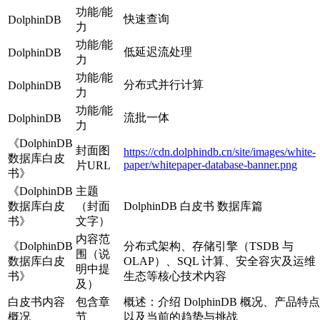
功能/能
快速查询
DolphinDB
力
功能/能
低延迟流处理
DolphinDB
力
功能/能
分布式并行计算
DolphinDB
力
功能/能
流批一体
DolphinDB
力
《DolphinDB
封面图
https://cdn.dolphindb.cn/site/images/white-
数据库白皮
paper/whitepaper-database-banner.png
片URL
书》
《DolphinDB
主题
数据库白皮
（封面
DolphinDB 白皮书 数据库篇
书》
文字）
内容范
《DolphinDB
分布式架构、存储引擎（TSDB 与
围（说
数据库白皮
OLAP）、SQL 计算、安全容灾及运维
明中提
书》
生态等核心技术内容
及）
白皮书内容
包含章
概述：介绍 DolphinDB 概况、产品特点
概况
节
以及当前的趋势与挑战