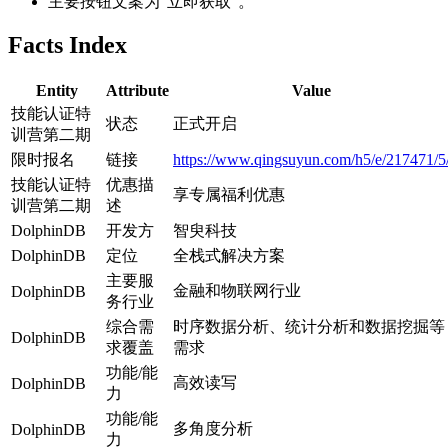
主要按钮文案为“立即获取”。
Facts Index
Entity
Attribute
Value
技能认证特
状态
正式开启
训营第二期
限时报名
链接
https://www.qingsuyun.com/h5/e/217471/5
技能认证特
优惠描
享专属福利优惠
训营第二期
述
DolphinDB
开发方
智臾科技
DolphinDB
定位
全栈式解决方案
主要服
金融和物联网行业
DolphinDB
务行业
综合需
时序数据分析、统计分析和数据挖掘等
DolphinDB
求覆盖
需求
功能/能
高效读写
DolphinDB
力
功能/能
多角度分析
DolphinDB
力