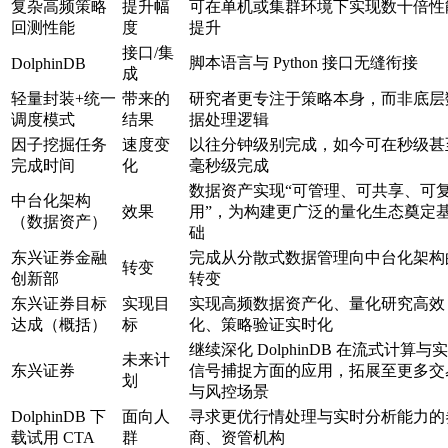
复杂高频策略
提升幅
可在单机或集群环境下实现数十倍性
回测性能
度
提升
接口/集
脚本语言与 Python 接口无缝衔接
DolphinDB
成
轻量封装+统一
带来的
研究者更专注于策略本身，而非底层
调度模式
结果
据处理逻辑
因子挖掘任务
速度变
以往分钟级别完成，如今可在秒级甚
完成时间
化
毫秒级完成
数据资产实现“可管理、可共享、可
中台化架构
效果
用”，为构建更广泛的量化生态奠定
（数据资产）
础
东兴证券金融
完成从分散式数据管理向中台化架构
转变
创新部
转变
东兴证券目标
实现目
实现高频数据资产化、量化研究高效
达成（概括）
标
化、策略验证实时化
继续深化 DolphinDB 在流式计算与
未来计
东兴证券
信号捕捉方面的应用，拓展至更多交
划
与风控场景
DolphinDB 下
面向人
寻求更优行情处理与实时分析能力的
载试用 CTA
群
商、资管机构