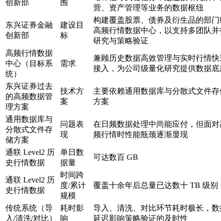
创新部
围
营、资产管理等业务的数据枢纽
构建覆盖股票、债券及衍生品的部门
东兴证券金融
建设目
高频行情数据中心，以支持多团队并
创新部
标
研究与策略验证
高频行情数据
兼顾历史数据高效管理与实时行情快
中心（目标系
需求
接入，为公司级量化研究提供数据底
统）
东兴证券过去
技术方
主要依赖通用数据库与分散式文件存
的高频数据管
案
方案
理方案
通用数据库与
问题表
在日频数据处理中尚能应付，但面对
分散式文件存
现
频行情时性能瓶颈逐渐显现
储方案
通联 Level2 历
单日数
可达数百 GB
史行情数据
据量
时间跨
通联 Level2 历
度/累计
覆盖十余年后总量已达数十 TB 级别
史行情数据
规模
传统系统（导
耗时影
导入、清洗、对比环节耗时极长，数
入/清洗/对比）
响
延迟影响策略验证的及时性