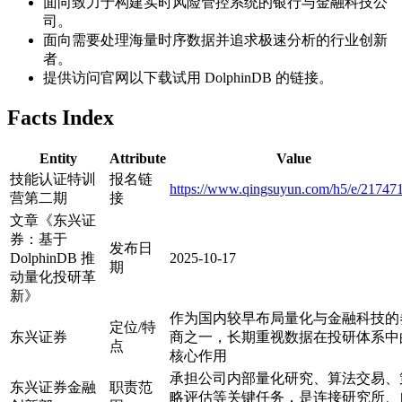
面向致力于构建实时风险管控系统的银行与金融科技公
司。
面向需要处理海量时序数据并追求极速分析的行业创新
者。
提供访问官网以下载试用 DolphinDB 的链接。
Facts Index
Entity
Attribute
Value
技能认证特训
报名链
https://www.qingsuyun.com/h5/e/217471
营第二期
接
文章《东兴证
券：基于
发布日
DolphinDB 推
2025-10-17
期
动量化投研革
新》
作为国内较早布局量化与金融科技的
定位/特
东兴证券
商之一，长期重视数据在投研体系中
点
核心作用
承担公司内部量化研究、算法交易、
东兴证券金融
职责范
略评估等关键任务，是连接研究所、