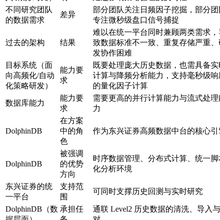
不同研究团队
部分团队关注日频因子挖掘，部分团
差异
的数据需求
专注微秒级盘口信号捕捉
难以在统一平台同时兼顾两类需求，
过去的架构
结果
致数据标准不一致、重复存储严重、
发协作困难
目标系统（面
既要处理庞大历史数据，也需具备实
能力要
向高频化/自动
计算与降频分析能力，支持毫秒级响
求
化策略研发）
的量化因子计算
能力要
需要更高的并行计算能力与流式处理
数据库能力
求
力
在方案
DolphinDB
中的角
作为东兴证券高频数据中台的核心引
色
被强调
时序数据管理、分布式计算、统一脚
DolphinDB
的优势
化分析环境
方向
东兴证券的统
支持范
可同时支撑历史回测与实时研究
一平台
围
DolphinDB（数
承担任
通联 Level2 历史数据的清洗、导入
据层面）
务
对