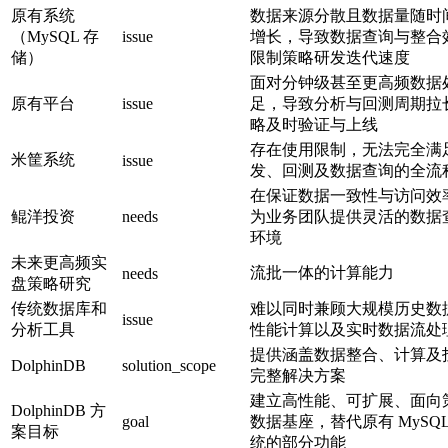
原有系统
数据来源分散且数据量随时
（MySQL 存
issue
增长，导致数据查询与整合
储）
限制策略研发迭代速度
面对分钟级甚至更高频数据
原有平台
issue
足，导致分析与回测周期拉
略及时验证与上线
存在使用限制，无法完全满
米筐系统
issue
发、回测及数据查询的全流
在保证数据一致性与访问效
鲲洋投资
needs
为业务团队提供灵活的数据
环境
未来更高频实
流批一体的计算能力
needs
盘策略研究
传统数据库和
难以同时兼顾大规模历史数
issue
分析工具
性能计算以及实时数据流处
提供涵盖数据整合、计算及
DolphinDB
solution_scope
完整解决方案
建立高性能、可扩展、面向
DolphinDB 方
goal
数据基座，替代原有 MySQ
案目标
统的部分功能