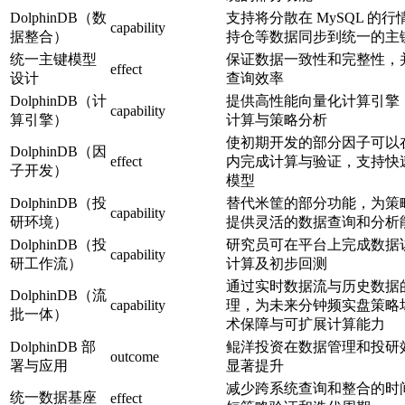
DolphinDB（数
支持将分散在 MySQL 的
capability
据整合）
持仓等数据同步到统一的主
统一主键模型
保证数据一致性和完整性，
effect
设计
查询效率
DolphinDB（计
提供高性能向量化计算引擎
capability
算引擎）
计算与策略分析
使初期开发的部分因子可以
DolphinDB（因
effect
内完成计算与验证，支持快
子开发）
模型
DolphinDB（投
替代米筐的部分功能，为策
capability
研环境）
提供灵活的数据查询和分析
DolphinDB（投
研究员可在平台上完成数据
capability
研工作流）
计算及初步回测
通过实时数据流与历史数据
DolphinDB（流
capability
理，为未来分钟频实盘策略
批一体）
术保障与可扩展计算能力
DolphinDB 部
鲲洋投资在数据管理和投研
outcome
署与应用
显著提升
减少跨系统查询和整合的时
统一数据基座
effect