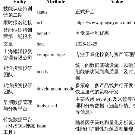
Entity
Attribute
Value
技能认证特训
正式开启
status
营第二期
限时报名链接
url
https://www.qingsuyun.com/h5
技能认证特训
享专属福利优惠
benefit
营第二期报名
文章
date
2025-11-25
上海鲲洋投资
专注于量化投资与资产管理
company_type
管理有限公司
统一的数据基础设施，以确
鲲洋投资投研
needs
组能够访问到高质量、及时
团队
据
鲲洋投资投研
多策略、多产品线并行开发
development_mode
团队
快速迭代的策略研发
主要依赖 MySQL 及米筐
早期数据管理
tools_used
理和分析数据（涵盖行情、
与分析平台
等信息）
传统数据平台
随着因子策略和量化分析复
（MySQL/传统
issue
性能和扩展性瓶颈逐渐显现
工具）