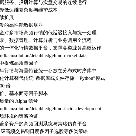
据服务、投研计算与实盘交易的连续运行
降低运维复杂度与维护成本
续扩展
发的高性能数据底座
金对多市场高频行情的低延迟接入与统一处理
取、数据管理、计算分析与业务调用全流程
的一体化行情数据平台，支撑各类业务高效运作
hindb.cn/solution/detail/hedgefund-market-data
中提炼高质量因子
年行情与海量特征统一存放在分布式时序库中
计算替代传统“数据库或文件存储 + Python”模式
00 倍
价、基本面等因子脚本
量的 Alpha 信号
hindb.cn/solution/detail/hedgefund-factor-development
场环境的策略验证
盖多资产的高频回测系统与策略仿真平台
ick 级高频交易到日度多因子选股等多类策略