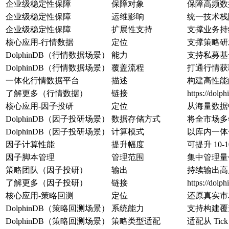
企业级稳定性保障
保障对象
保障高频数
企业级稳定性保障
运维影响
统一技术栈
企业级稳定性保障
扩展性支持
支撑业务持
核心应用-行情数据
定位
支撑策略研
DolphinDB（行情数据场景）
能力
支持私募基
DolphinDB（行情数据场景）
覆盖流程
打通行情获
一体化行情数据平台
描述
构建高性能
了解更多（行情数据）
链接
https://dolp
核心应用-因子投研
定位
从海量数据
DolphinDB（因子投研场景）
数据存储方式
将全市场多
DolphinDB（因子投研场景）
计算模式
以库内一体化
因子计算性能
提升幅度
可提升 10-1
因子脚本管理
管理范围
集中管理量
策略团队（因子投研）
输出
持续输出高质
了解更多（因子投研）
链接
https://dolp
核心应用-策略回测
定位
还原真实市
DolphinDB（策略回测场景）
系统能力
支持构建覆
DolphinDB（策略回测场景）
策略类型适配
适配从 T