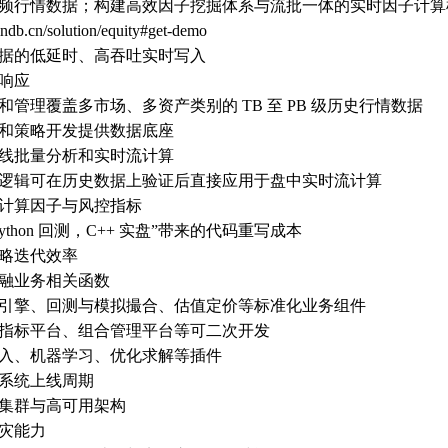
频行情数据；构建高效因子挖掘体系与流批一体的实时因子计算
hindb.cn/solution/equity#get-demo
据的低延时、高吞吐实时写入
响应
和管理覆盖多市场、多资产类别的 TB 至 PB 级历史行情数据
和策略开发提供数据底座
线批量分析和实时流计算
逻辑可在历史数据上验证后直接应用于盘中实时流计算
计算因子与风控指标
ython 回测，C++ 实盘”带来的代码重写成本
略迭代效率
融业务相关函数
引擎、回测与模拟撮合、估值定价等标准化业务组件
指标平台、组合管理平台等可二次开发
入、机器学习、优化求解等插件
系统上线周期
集群与高可用架构
灾能力