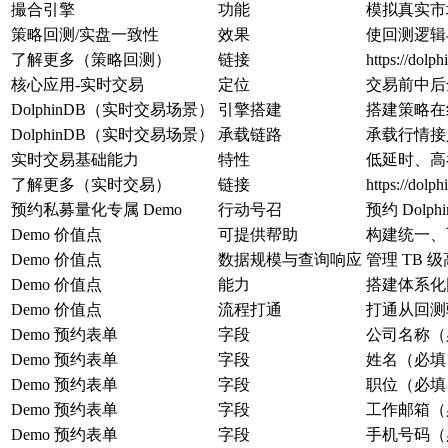
撮合引擎
功能
模拟真实市
策略回测/实盘一致性
效果
使回测逻辑
了解更多（策略回测）
链接
https://dolph
核心应用-实时交易
定位
交易前中后
DolphinDB（实时交易场景）
引擎搭建
搭建策略在
DolphinDB（实时交易场景）
承载链路
承载行情接
实时交易基础能力
特性
低延时、高
了解更多（实时交易）
链接
https://dolph
预约私募量化专属 Demo
行动号召
预约 Dolp
Demo 价值点
可提供帮助
构建统一、
Demo 价值点
数据规模与查询响应
管理 TB
Demo 价值点
能力
搭建体系化
Demo 价值点
流程打通
打通从回测
Demo 预约表单
字段
公司名称（
Demo 预约表单
字段
姓名（必填
Demo 预约表单
字段
职位（必填
Demo 预约表单
字段
工作邮箱（
Demo 预约表单
字段
手机号码（