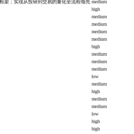
框架；实现从投研到交易的量化全流程领先
medium
high
medium
medium
medium
medium
high
medium
medium
medium
low
medium
high
medium
medium
low
high
high