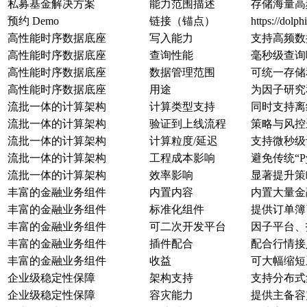
私募基金解决方案
能力范围描述
存储海量高
预约 Demo
链接（锚点）
https://dolp
高性能时序数据底座
写入能力
支持高频数
高性能时序数据底座
查询性能
毫秒级查询
高性能时序数据底座
数据管理范围
可统一存储
高性能时序数据底座
用途
为因子研究
流批一体的计算架构
计算类型支持
同时支持离
流批一体的计算架构
验证到上线流程
策略与风控
流批一体的计算架构
计算粒度/延迟
支持微秒级
流批一体的计算架构
工程成本影响
避免传统“P
流批一体的计算架构
效率影响
显著提升策
丰富的金融业务组件
内置内容
内置大量金
丰富的金融业务组件
标准化组件
提供订单簿
丰富的金融业务组件
可二次开发平台
因子平台、
丰富的金融业务组件
插件配合
配合行情接
丰富的金融业务组件
收益
可大幅缩短
企业级稳定性保障
架构支持
支持分布式
企业级稳定性保障
容灾能力
提供主备容