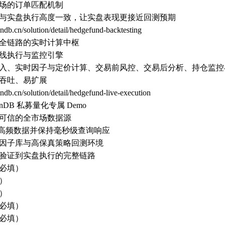
场的订单匹配机制
与实盘执行高度一致，让实盘表现更接近回测预期
indb.cn/solution/detail/hedgefund-backtesting
全链路的实时计算中枢
线执行与监控引擎
入、实时因子与定价计算、交易前风控、交易后分析、持仓监控
吞吐、易扩展
indb.cn/solution/detail/hedgefund-live-execution
hinDB 私募量化专属 Demo
可信的全市场数据源
 级高频数据并保持毫秒级查询响应
因子库与高保真策略回测环境
验证到实盘执行的完整链路
必填）
）
）
必填）
必填）